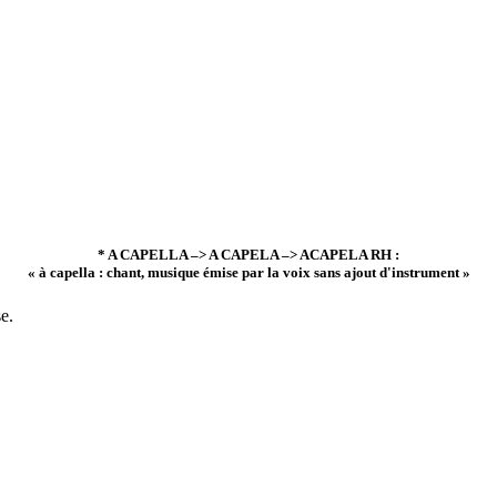
* A CAPELLA –> A CAPELA –> ACAPELA RH :
« à capella : chant, musique émise par la voix sans ajout d'instrument »
e.