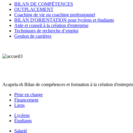
BILAN DE COMPÉTENCES
OUTPLACEMENT
Coaching de vie ou coaching professionnel
BILAN D'ORIENTATION pour lycéens et étudiants
Aide et conseil à la création d'entreprise
Techniques de recherche d’emploi
Gestion de carrières
Acapela-rh Bilan de compétences et formation à la création d'entrepris
Prise en charge
Financement
Liens
Lycéens
Étudiants
Salarié